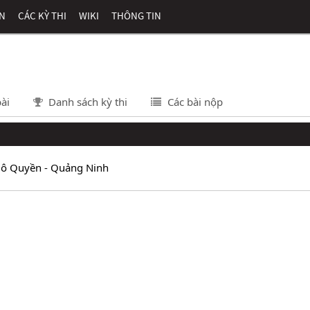
ÊN
CÁC KỲ THI
WIKI
THÔNG TIN
ài
Danh sách kỳ thi
Các bài nộp
Ngô Quyền - Quảng Ninh