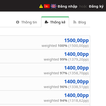
Đăng nhập
hoặc
Đăng ký
Thông tin
Thống kê
Blog
1500,00pp
weighted
100%
(1500,00pp)
1400,00pp
weighted
99%
(1379,20pp)
1400,00pp
weighted
97%
(1358,70pp)
1400,00pp
weighted
96%
(1338,51pp)
1400,00pp
weighted
94%
(1318,62pp)