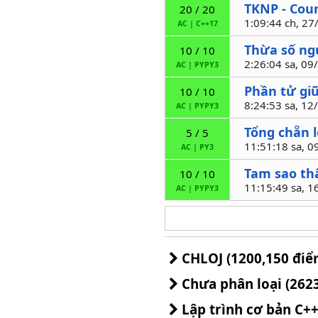
TKNP - Cou
20 / 20
1:09:44 ch, 2
AC
|
C++17
Thừa số ng
10 / 10
2:26:04 sa, 0
AC
|
PYPY3
Phần tử gi
10 / 10
8:24:53 sa, 1
AC
|
PYPY3
Tổng chẵn l
5 / 5
11:51:18 sa, 
AC
|
PY3
Tam sao th
10 / 10
11:15:49 sa, 
AC
|
PYPY3
CHLOJ (1200,150 điể
Chưa phân loại (262
Lập trình cơ bản C++