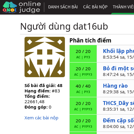
DANH SÁCH BÀI
CÁC BÀI NỘP
THÀNH VI
Người dùng dat16ub
Phân tích điểm
Khối lập p
20 / 20
8:53:54 sa, 1
AC
|
PY3
Bỏ đi một s
20 / 20
8:47:24 sa, 1
AC
|
PYPY3
Hàng rào
Số bài đã giải: 48
40 / 40
Hạng điểm:
#83
8:29:38 sa, 1
AC
|
PY3
Tổng điểm:
22661,48
THCS_Dãy s
20 / 20
Đóng góp:
0
8:35:31 sa, 1
AC
|
PYPY3
Xem các bài nộp
Đếm cặp số
20 / 20
8:04:00 sa, 1
AC
|
PYPY3