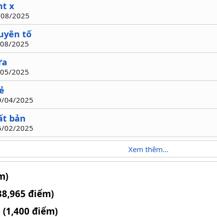
nt x
7/08/2025
uyên tố
9/08/2025
ữa
2/05/2025
ẻ
09/04/2025
ất bản
16/02/2025
Xem thêm...
m)
38,965 điểm)
 (1,400 điểm)