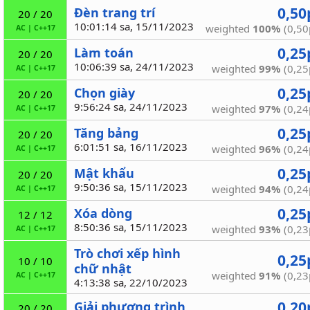
0,50
Đèn trang trí
20 / 20
10:01:14 sa, 15/11/2023
weighted
100%
(0,50
AC
|
C++17
0,25
Làm toán
20 / 20
10:06:39 sa, 24/11/2023
weighted
99%
(0,25
AC
|
C++17
0,25
Chọn giày
20 / 20
9:56:24 sa, 24/11/2023
weighted
97%
(0,24
AC
|
C++17
0,25
Tăng bảng
20 / 20
6:01:51 sa, 16/11/2023
weighted
96%
(0,24
AC
|
C++17
0,25
Mật khẩu
20 / 20
9:50:36 sa, 15/11/2023
weighted
94%
(0,24
AC
|
C++17
0,25
Xóa dòng
12 / 12
8:50:36 sa, 15/11/2023
weighted
93%
(0,23
AC
|
C++17
Trò chơi xếp hình
0,25
10 / 10
chữ nhật
weighted
91%
(0,23
AC
|
C++17
4:13:38 sa, 22/10/2023
0,20
Giải phương trình
20 / 20