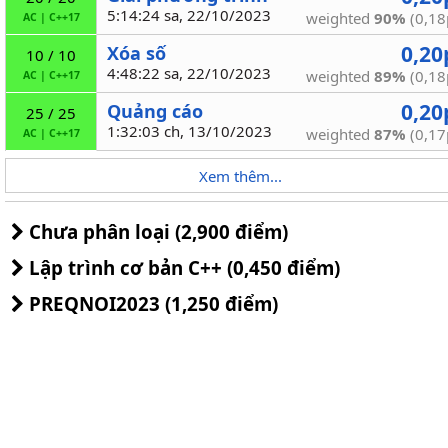
5:14:24 sa, 22/10/2023
weighted
90%
(0,18
AC
|
C++17
0,20
Xóa số
10 / 10
4:48:22 sa, 22/10/2023
weighted
89%
(0,18
AC
|
C++17
0,20
Quảng cáo
25 / 25
1:32:03 ch, 13/10/2023
weighted
87%
(0,17
AC
|
C++17
Xem thêm...
Chưa phân loại (2,900 điểm)
Lập trình cơ bản C++ (0,450 điểm)
PREQNOI2023 (1,250 điểm)