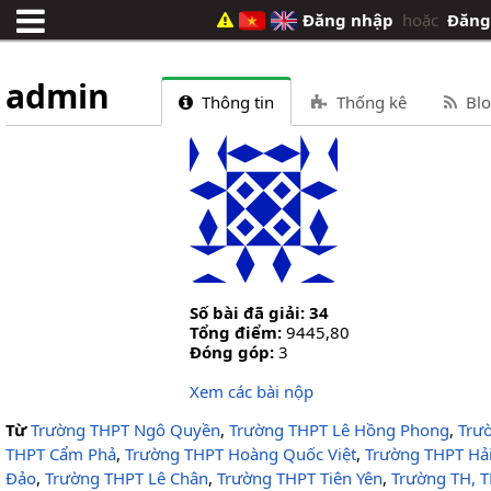
Đăng nhập
hoặc
Đăng
admin
Thông tin
Thống kê
Blo
Số bài đã giải: 34
Tổng điểm:
9445,80
Đóng góp:
3
Xem các bài nộp
Từ
Trường THPT Ngô Quyền
,
Trường THPT Lê Hồng Phong
,
Trư
THPT Cẩm Phả
,
Trường THPT Hoàng Quốc Việt
,
Trường THPT Hả
Đảo
,
Trường THPT Lê Chân
,
Trường THPT Tiên Yên
,
Trường TH, 